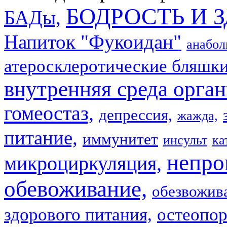
БОДРОСТЬ И 
БАДы,
Напиток "Фукоидан"
анабол
атеросклеротические бляшки
внутренняя среда орган
гомеостаз,
депрессия,
жажда,
питание,
иммунитет
инсульт
ка
непро
микроциркуляция,
обевоживание,
обезвожив
здорового питания,
остеопор