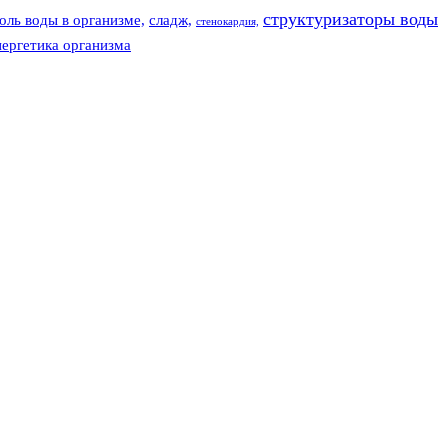
структуризаторы воды
оль воды в организме,
сладж,
стенокардия,
нергетика организма