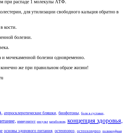
изм при распаде 1 молекулы АТФ.
олестерин, для утилизации свободного кальция обратно в
в кости.
менной болезни.
века.
а и мочекаменной болезни одновременно.
то конечно же при правильном образе жизни!
ru
з,
атеросклеротические бляшки,
биофотоны,
боли в суставах,
концепция здоровья,
итание,
иммунитет
инсульт
катаболизм,
ие
основы здорового питания,
остеопороз,
остеохондроз,
полиморфная