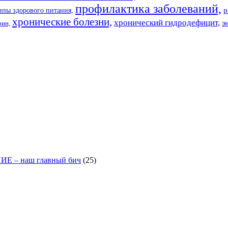
профилактика заболеваний,
р
пы здорового питания,
хронические болезни,
хронический гидродефицит,
э
рин,
– наш главный бич
(25)