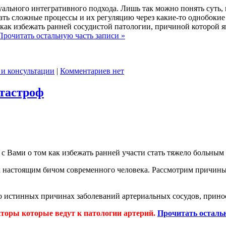
уального интегративного подхода. Лишь так можно понять суть,
ать сложные процессы и их регуляцию через какие-то однобоки
 как избежать ранней сосудистой патологии, причиной которой яв
Прочитать остальную часть записи »
 и консультации
|
Комментариев нет
атастроф
с Вами о том как избежать ранней участи стать тяжело больным
их настоящим бичом современного человека. Рассмотрим причин
 о истинных причинах заболеваний артериальных сосудов, прино
торы которые ведут к патологии артерий.
Прочитать остальн