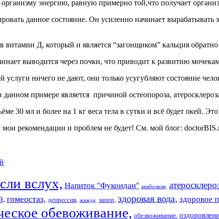
ает организму энергию, равную примерно той,что получает орган
ровать данное состояние. Он усиленно начинает вырабатывать х
в витамин Д, который и является “загонщиком” кальция обратно 
чинает выводится через почки, что приводит к развитию мочека
 услуги ничего не дают, они только усугубляют состояние чело
 данном примере является причиной остеопороза, атеросклероз
ме 30 мл и более на 1 кг веса тела в сутки и всё будет окей. Э
 мои рекомендации и проблем не будет! См. мой блог: doctorBIS.
й
ли вслух,
атеросклеро
Напиток "Фукоидан"
анаболизм,
здоровая вода,
гомеостаз,
й,
здоровое п
депрессия,
запор,
жажда,
ческое обевоживание,
оздоровлен
обезвоживание.