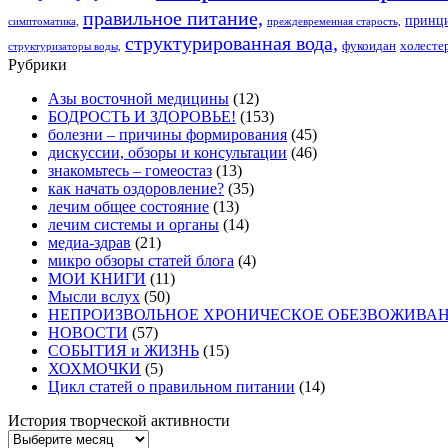
правильное питание,
принци
симптоматика,
преждевременная старость,
структурированная вода,
фукоидан
холесте
структуризаторы воды,
Рубрики
Азы восточной медицины
(12)
БОДРОСТЬ И ЗДОРОВЬЕ!
(153)
болезни – причины формирования
(45)
дискуссии, обзоры и консультации
(46)
знакомьтесь – гомеостаз
(13)
как начать оздоровление?
(35)
лечим общее состояние
(13)
лечим системы и органы
(14)
медиа-здрав
(21)
микро обзоры статей блога
(4)
МОИ КНИГИ
(11)
Мысли вслух
(50)
НЕПРОИЗВОЛЬНОЕ ХРОНИЧЕСКОЕ ОБЕЗВОЖИВАНИЕ 
НОВОСТИ
(57)
СОБЫТИЯ и ЖИЗНЬ
(15)
ХОХМОЧКИ
(5)
Цикл статей о правильном питании
(14)
История творческой активности