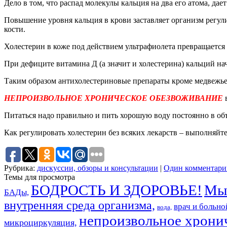
Дело в том, что распад молекулы кальция на два его атома, д
Повышение уровня кальция в крови заставляет организм регули
кости.
Холестерин в коже под действием ультрафиолета превращается 
При дефиците витамина Д (а значит и холестерина) кальций на
Таким образом антихолестериновые препараты кроме медвежьей
НЕПРОИЗВОЛЬНОЕ ХРОНИЧЕСКОЕ ОБЕЗВОЖИВАНИЕ
в
Питаться надо правильно и пить хорошую воду постоянно в объё
Как регулировать холестерин без всяких лекарств – выполняйте
Рубрика:
дискуссии, обзоры и консультации
|
Один комментари
Темы для просмотра
БОДРОСТЬ И ЗДОРОВЬЕ!
Мыс
БАДы,
внутренняя среда организма,
врач и больно
вода,
непроизвольное хрони
микроциркуляция,