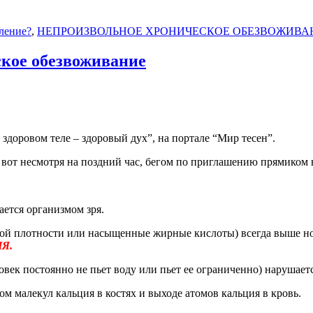
вление?
,
НЕПРОИЗВОЛЬНОЕ ХРОНИЧЕСКОЕ ОБЕЗВОЖИВАНИЕ 
ское обезвоживание
здоровом теле – здоровый дух”, на портале “Мир тесен”.
И вот несмотря на поздний час, бегом по приглашению прямиком 
ается организмом зря.
кой плотности или насыщенные жирные кислоты) всегда выше но
Я.
ек постоянно не пьет воду или пьет ее ограниченно) нарушается
м малекул кальция в костях и выходе атомов кальция в кровь.