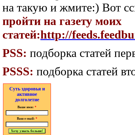
на такую и жмите:) Вот с
пройти на газету моих
статей:
http://feeds.feedb
PSS:
подборка статей пер
PSSS:
подборка статей вт
Суть здоровья и
активное
долголетие
Ваше имя:
*
Ваш e-mail:
*