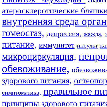
анабол
атеросклеротические бляшки
внутренняя среда орган
гомеостаз,
депрессия,
жажда,
питание,
иммунитет
инсульт
ка
непро
микроциркуляция,
обевоживание,
обезвожив
здорового питания,
остеопор
правильное пи
симптоматика,
принципы здорового питани