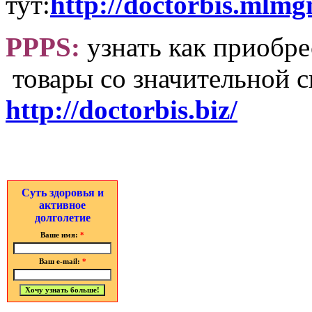
тут:
http://doctorbis.mlmg
PPPS:
узнать как приобр
товары со значительной с
http://doctorbis.biz/
Суть здоровья и
активное
долголетие
Ваше имя:
*
Ваш e-mail:
*