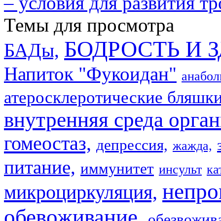
– условия для развития т
Темы для просмотра
БОДРОСТЬ И 
БАДы,
Напиток "Фукоидан"
анабол
атеросклеротические бляшки
внутренняя среда орган
гомеостаз,
депрессия,
жажда,
питание,
иммунитет
инсульт
ка
непро
микроциркуляция,
обевоживание,
обезвожив