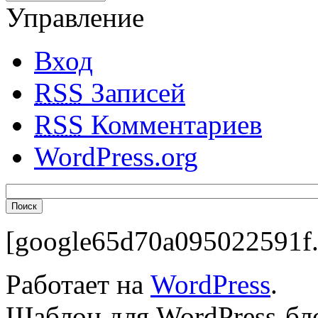
Управление
Вход
RSS
Записей
RSS
Комментариев
WordPress.org
[google65d70a095022591f.
Работает на
WordPress
.
Шаблон для WordPress-бл