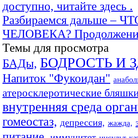
доступно, читайте здесь .
Разбираемся дальше –
ЧЕЛОВЕКА? Продолжение
Темы для просмотра
БОДРОСТЬ И 
БАДы,
Напиток "Фукоидан"
анабол
атеросклеротические бляшки
внутренняя среда орган
гомеостаз,
депрессия,
жажда,
питание,
иммунитет
инсульт
ка