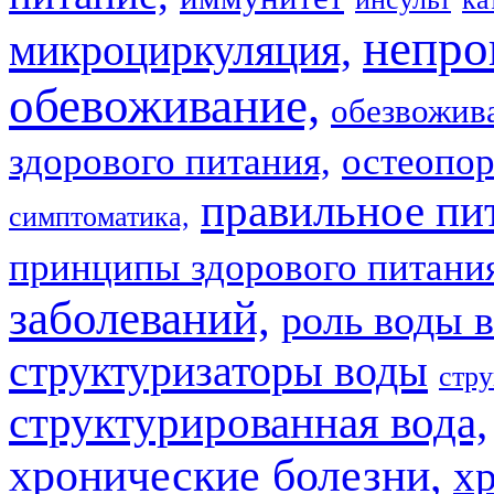
непро
микроциркуляция,
обевоживание,
обезвожив
здорового питания,
остеопор
правильное пи
симптоматика,
принципы здорового питани
заболеваний,
роль воды в
структуризаторы воды
стру
структурированная вода,
хронические болезни,
х