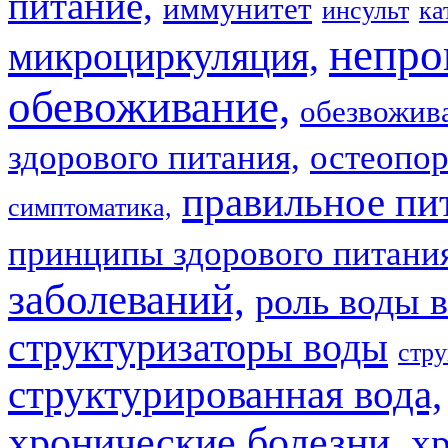
питание,
иммунитет
инсульт
ка
непро
микроциркуляция,
обевоживание,
обезвожив
здорового питания,
остеопор
правильное пи
симптоматика,
принципы здорового питани
заболеваний,
роль воды в
структуризаторы воды
стру
структурированная вода,
хронические болезни,
х