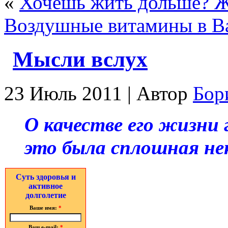
«
Хочешь жить дольше? 
Воздушные витамины в В
Мысли вслух
23 Июль 2011 | Автор
Бор
О качестве его жизни 
это была сплошная не
Суть здоровья и
активное
долголетие
Ваше имя:
*
Ваш e-mail:
*