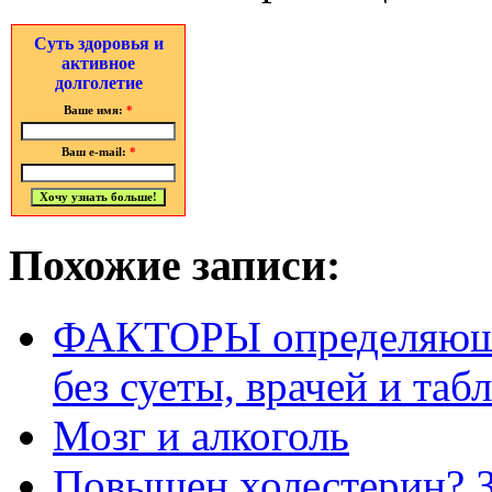
Суть здоровья и
активное
долголетие
Ваше имя:
*
Ваш e-mail:
*
Похожие записи:
ФАКТОРЫ определяю
без суеты, врачей и табл
Мозг и алкоголь
Повышен холестерин? З