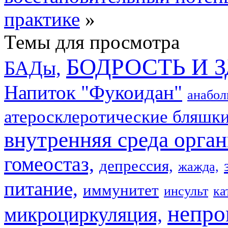
практике
»
Темы для просмотра
БОДРОСТЬ И 
БАДы,
Напиток "Фукоидан"
анабол
атеросклеротические бляшки
внутренняя среда орган
гомеостаз,
депрессия,
жажда,
питание,
иммунитет
инсульт
ка
непро
микроциркуляция,