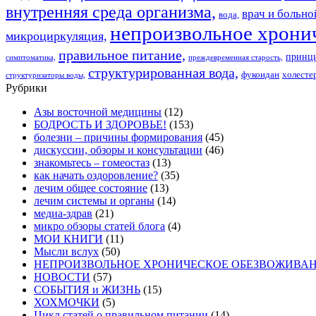
внутренняя среда организма,
врач и больно
вода,
непроизвольное хрони
микроциркуляция,
правильное питание,
принци
симптоматика,
преждевременная старость,
структурированная вода,
фукоидан
холесте
структуризаторы воды,
Рубрики
Азы восточной медицины
(12)
БОДРОСТЬ И ЗДОРОВЬЕ!
(153)
болезни – причины формирования
(45)
дискуссии, обзоры и консультации
(46)
знакомьтесь – гомеостаз
(13)
как начать оздоровление?
(35)
лечим общее состояние
(13)
лечим системы и органы
(14)
медиа-здрав
(21)
микро обзоры статей блога
(4)
МОИ КНИГИ
(11)
Мысли вслух
(50)
НЕПРОИЗВОЛЬНОЕ ХРОНИЧЕСКОЕ ОБЕЗВОЖИВАНИЕ 
НОВОСТИ
(57)
СОБЫТИЯ и ЖИЗНЬ
(15)
ХОХМОЧКИ
(5)
Цикл статей о правильном питании
(14)