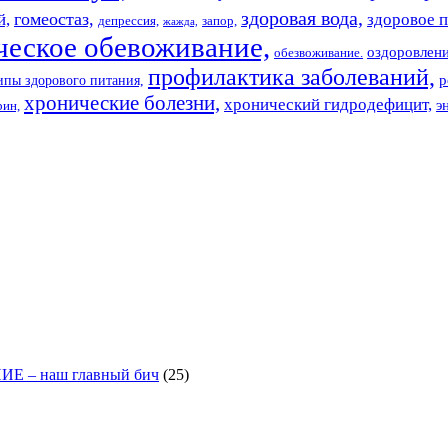
здоровая вода,
гомеостаз,
й,
здоровое п
депрессия,
запор,
жажда,
ческое обевоживание,
оздоровлен
обезвоживание.
профилактика заболеваний,
р
пы здорового питания,
хронические болезни,
хронический гидродефицит,
э
рин,
– наш главный бич
(25)