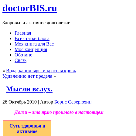
doctorBIS.ru
Здоровье и активное долголетие
Главная
Все статьи блога
Моя книга для Вас
Моя концепция
Обо мне
Связь
«
Вода, капилляры и красная кровь
Удивлению нет предела
»
Мысли вслух.
26 Октябрь 2010 | Автор
Борис Северюхин
Долги – это ярмо прошлого в настоящем
Суть здоровья и
активное