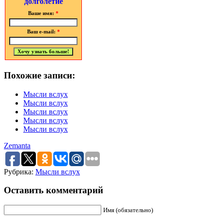
долголетие
Ваше имя:
*
Ваш e-mail:
*
Похожие записи:
Мысли вслух
Мысли вслух
Мысли вслух
Мысли вслух
Мысли вслух
Zemanta
Рубрика:
Мысли вслух
Оставить комментарий
Имя (обязательно)