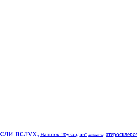
ли вслух,
атеросклеро
Напиток "Фукоидан"
анаболизм,