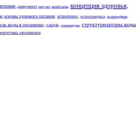
концепция здоровья,
итание,
иммунитет
инсульт
катаболизм,
ие
основы здорового питания,
остеопороз,
остеохондроз,
полиморфная
структуризаторы воды
оль воды в организме,
сладж,
стенокардия,
нергетика организма