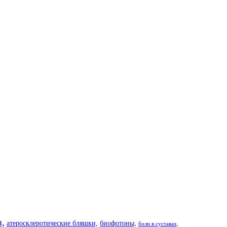
з,
атеросклеротические бляшки,
биофотоны,
боли в суставах,