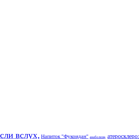
ли вслух,
атеросклеро
Напиток "Фукоидан"
анаболизм,