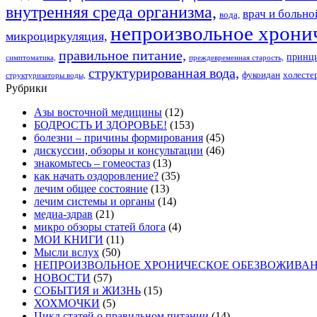
внутренняя среда организма,
врач и больно
вода,
непроизвольное хрони
микроциркуляция,
правильное питание,
принци
симптоматика,
преждевременная старость,
структурированная вода,
фукоидан
холесте
структуризаторы воды,
Рубрики
Азы восточной медицины
(12)
БОДРОСТЬ И ЗДОРОВЬЕ!
(153)
болезни – причины формирования
(45)
дискуссии, обзоры и консультации
(46)
знакомьтесь – гомеостаз
(13)
как начать оздоровление?
(35)
лечим общее состояние
(13)
лечим системы и органы
(14)
медиа-здрав
(21)
микро обзоры статей блога
(4)
МОИ КНИГИ
(11)
Мысли вслух
(50)
НЕПРОИЗВОЛЬНОЕ ХРОНИЧЕСКОЕ ОБЕЗВОЖИВАНИЕ 
НОВОСТИ
(57)
СОБЫТИЯ и ЖИЗНЬ
(15)
ХОХМОЧКИ
(5)
Цикл статей о правильном питании
(14)