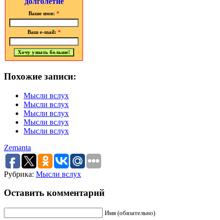
долголетие
Ваше имя:
*
Ваш e-mail:
*
Похожие записи:
Мысли вслух
Мысли вслух
Мысли вслух
Мысли вслух
Мысли вслух
Zemanta
Рубрика:
Мысли вслух
Оставить комментарий
Имя (обязательно)