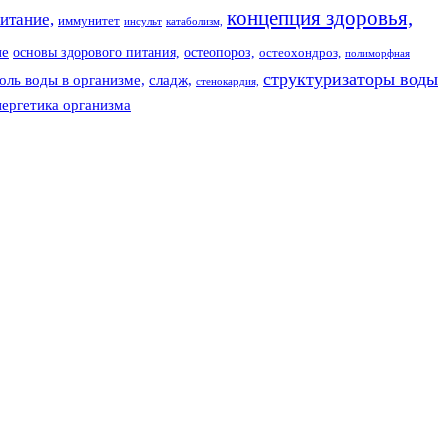
концепция здоровья,
итание,
иммунитет
инсульт
катаболизм,
ие
основы здорового питания,
остеопороз,
остеохондроз,
полиморфная
структуризаторы воды
оль воды в организме,
сладж,
стенокардия,
нергетика организма