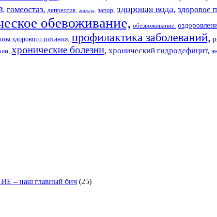
здоровая вода,
гомеостаз,
й,
здоровое п
депрессия,
запор,
жажда,
ческое обевоживание,
оздоровлен
обезвоживание.
профилактика заболеваний,
р
пы здорового питания,
хронические болезни,
хронический гидродефицит,
э
рин,
– наш главный бич
(25)