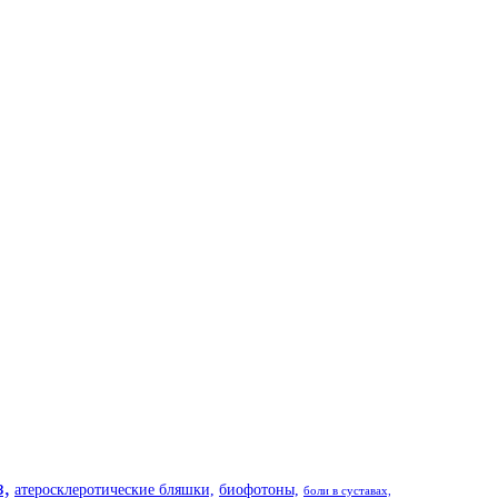
з,
атеросклеротические бляшки,
биофотоны,
боли в суставах,