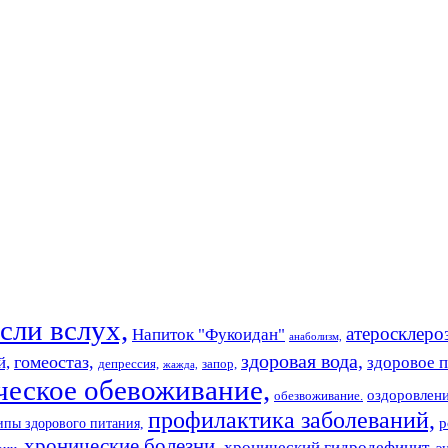
ли вслух,
атеросклеро
Напиток "Фукоидан"
анаболизм,
здоровая вода,
гомеостаз,
й,
здоровое п
депрессия,
запор,
жажда,
ческое обевоживание,
оздоровлен
обезвоживание.
профилактика заболеваний,
р
пы здорового питания,
хронические болезни,
хронический гидродефицит,
э