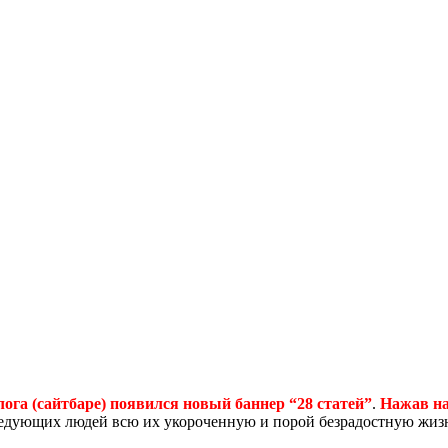
лога (сайтбаре) появился
новый баннер
“28 статей”
.
Нажав на
едующих людей всю их укороченную и порой безрадостную жиз