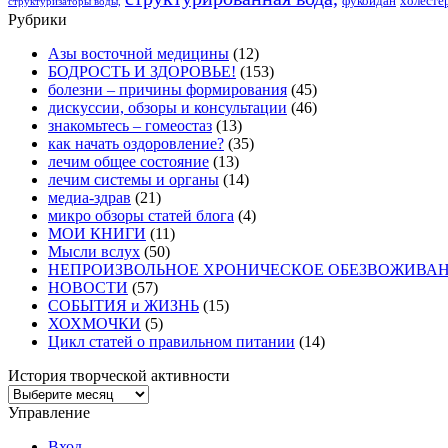
фукоидан
холесте
структуризаторы воды,
Рубрики
Азы восточной медицины
(12)
БОДРОСТЬ И ЗДОРОВЬЕ!
(153)
болезни – причины формирования
(45)
дискуссии, обзоры и консультации
(46)
знакомьтесь – гомеостаз
(13)
как начать оздоровление?
(35)
лечим общее состояние
(13)
лечим системы и органы
(14)
медиа-здрав
(21)
микро обзоры статей блога
(4)
МОИ КНИГИ
(11)
Мысли вслух
(50)
НЕПРОИЗВОЛЬНОЕ ХРОНИЧЕСКОЕ ОБЕЗВОЖИВАНИЕ 
НОВОСТИ
(57)
СОБЫТИЯ и ЖИЗНЬ
(15)
ХОХМОЧКИ
(5)
Цикл статей о правильном питании
(14)
История творческой активности
Управление
Вход