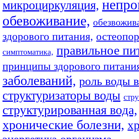
непро
микроциркуляция,
обевоживание,
обезвожив
здорового питания,
остеопор
правильное пи
симптоматика,
принципы здорового питани
заболеваний,
роль воды в
структуризаторы воды
стру
структурированная вода,
хронические болезни,
х
энергетика организма