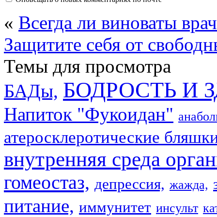
«
Всегда ли виноваты вра
Защитите себя от свободн
Темы для просмотра
БОДРОСТЬ И 
БАДы,
Напиток "Фукоидан"
анабол
атеросклеротические бляшки
внутренняя среда орган
гомеостаз,
депрессия,
жажда,
питание,
иммунитет
инсульт
ка