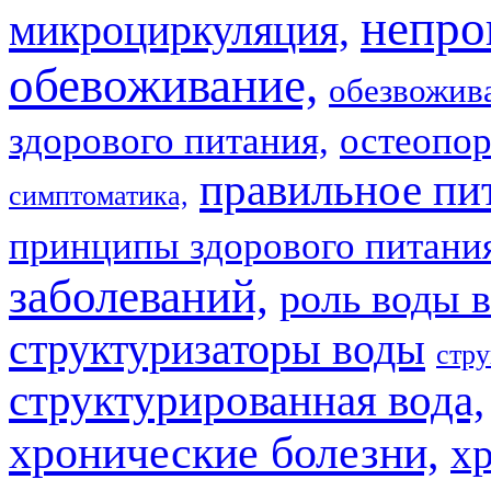
непро
микроциркуляция,
обевоживание,
обезвожив
здорового питания,
остеопор
правильное пи
симптоматика,
принципы здорового питани
заболеваний,
роль воды в
структуризаторы воды
стру
структурированная вода,
хронические болезни,
х