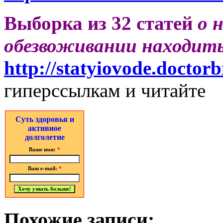
Выборка из 32 статей
о 
обезвоживании находитьс
http://statyiovode.doctorb
гиперссылкам и читайте
Суть здоровья и
активное
долголетие
Ваше имя:
*
Ваш e-mail:
*
Похожие записи: