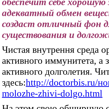
обеспечит себе хорошую 
адекватный обмен вещест
создаст отличный фон д
существования и долгож
Чистая внутрення среда ор
активного иммунитета, а 
активного долголетия. Чи
здесь:
http://doctorbis.ru/н
molozhe-zhivi-dolgo.html
На этом свою обширную с