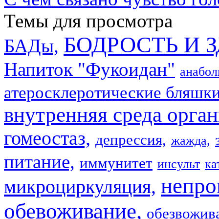
Темы для просмотра
БОДРОСТЬ И 
БАДы,
Напиток "Фукоидан"
анабол
атеросклеротические бляшки
внутренняя среда орган
гомеостаз,
депрессия,
жажда,
питание,
иммунитет
инсульт
ка
непро
микроциркуляция,
обевоживание,
обезвожив