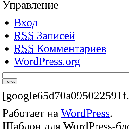
Управление
Вход
RSS
Записей
RSS
Комментариев
WordPress.org
[google65d70a095022591f.
Работает на
WordPress
.
Шаблон для WordPress-бл